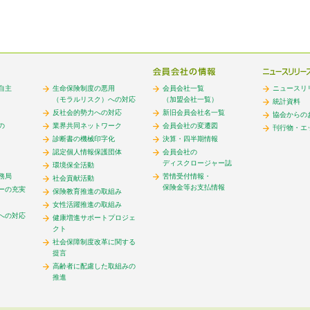
自主
生命保険制度の悪用
会員会社一覧
ニュースリ
（モラルリスク）への対応
（加盟会社一覧）
統計資料
反社会的勢力への対応
新旧会員会社名一覧
協会からの
の
業界共同ネットワーク
会員会社の変遷図
刊行物・エ
診断書の機械印字化
決算・四半期情報
認定個人情報保護団体
会員会社の
ディスクロージャー誌
環境保全活動
務局
苦情受付情報・
社会貢献活動
保険金等お支払情報
ーの充実
保険教育推進の取組み
女性活躍推進の取組み
への対応
健康増進サポートプロジェ
クト
社会保障制度改革に関する
提言
高齢者に配慮した取組みの
推進