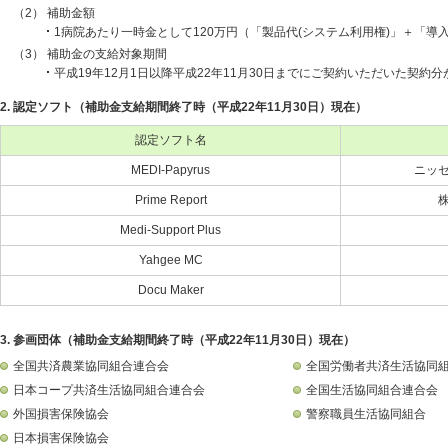
（2）
補助金額
1病院あたり一時金として120万円（「製品代(システム利用権)」＋「導
（3）
補助金の支給対象期間
平成19年12月1日以降平成22年11月30日までにご契約いただいた契約
2.
認定ソフト（補助金支給期間終了時（平成22年11月30日）現在）
認定ソフト名
MEDI-Papyrus
ニッ
Prime Report
Medi-Support Plus
Yahgee MC
Docu Maker
3.
参画団体（補助金支給期間終了時（平成22年11月30日）現在）
全国共済農業協同組合連合会
全国労働者共済生活協同
日本コープ共済生活協同組合連合会
全国生活協同組合連合会
外国損害保険協会
警察職員生活協同組合
日本損害保険協会