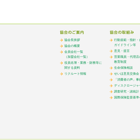
協会長挨拶
行動規範・指針・
ガイドライン等
協会の概要
意見・提言
会員会社一覧
（加盟会社一覧）
営業職員・代理店
教育制度
役員名簿・業務・財務等に
関する資料
生命保険相談
リクルート情報
せいほ意見交換会
「消費者の声」事
ディスクロージャ
調査研究・諸統計
国際保険監督基準