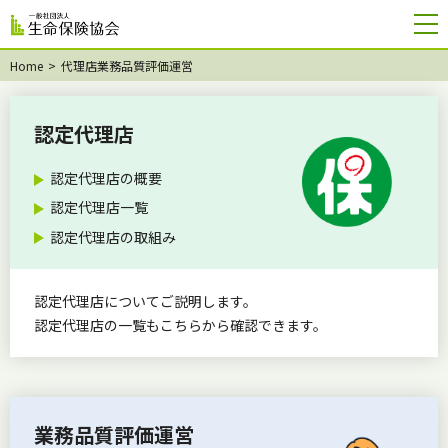
Home
代理店業務品質評価運営
代
認定代理店
理
店
認定代理店の概要
業
認定代理店一覧
務
認定代理店の取組み
品
質
認定代理店についてご説明します。
評
認定代理店の一覧もこちらから確認できます。
価
運
営
業務品質評価運営