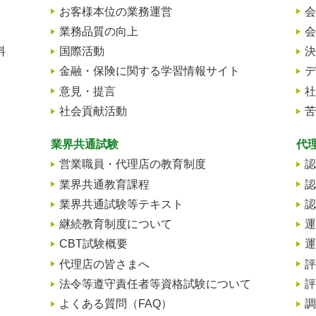
お客様本位の業務運営
会
業務品質の向上
会
料
国際活動
決
金融・保険に関する学習情報サイト
デ
意見・提言
社
社会貢献活動
苦
業界共通試験
代
営業職員・代理店の教育制度
認
業界共通教育課程
認
業界共通試験等テキスト
認
継続教育制度について
運
、
CBT試験概要
運
代理店の皆さまへ
評
法令等遵守責任者等資格試験について
評
よくある質問（FAQ）
調