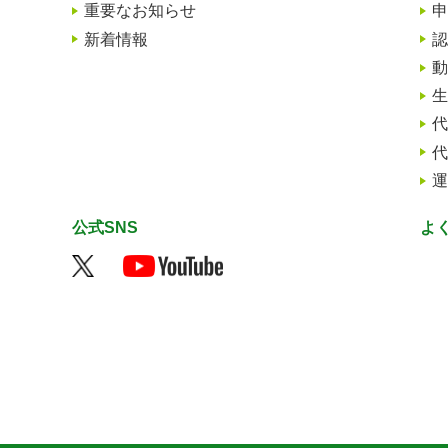
重要なお知らせ
申
新着情報
認
動
生
代
代
運
公式SNS
よ