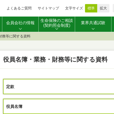
よくあるご質問
サイトマップ
文字サイズ
標準
拡大
生命保険のご相談
会員会社の情報
業界共通試験
(契約照会制度)
財務等に関する資料
役員名簿・業務・財務等に関する資料
定款
役員名簿