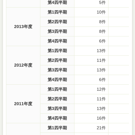
第4四半期
5件
第1四半期
10件
第2四半期
8件
2013年度
第3四半期
8件
第4四半期
6件
第1四半期
13件
第2四半期
11件
2012年度
第3四半期
13件
第4四半期
6件
第1四半期
12件
第2四半期
11件
2011年度
第3四半期
13件
第4四半期
16件
第1四半期
21件