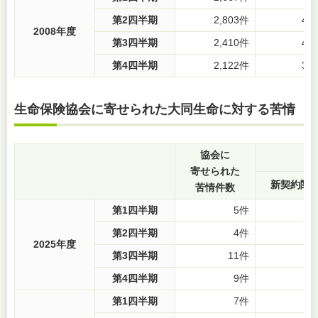
第2四半期
2,803件
49
2008年度
第3四半期
2,410件
40
第4四半期
2,122件
32
生命保険協会に寄せられた大同生命に対する苦情
協会に
寄せられた
新契約関
苦情件数
第1四半期
5件
第2四半期
4件
2025年度
第3四半期
11件
第4四半期
9件
第1四半期
7件