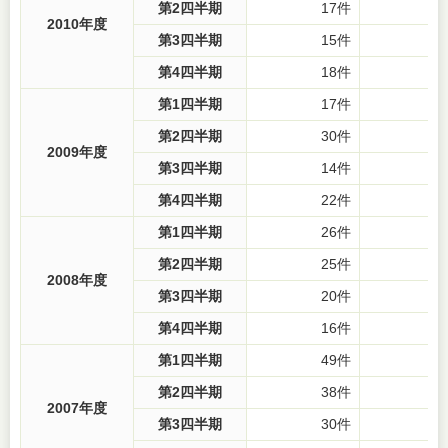
第2四半期
17件
2010年度
第3四半期
15件
第4四半期
18件
第1四半期
17件
第2四半期
30件
2009年度
第3四半期
14件
第4四半期
22件
第1四半期
26件
第2四半期
25件
2008年度
第3四半期
20件
第4四半期
16件
第1四半期
49件
1
第2四半期
38件
2007年度
第3四半期
30件