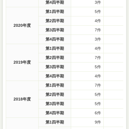
第4四半期
3件
第1四半期
5件
第2四半期
4件
2020年度
第3四半期
7件
第4四半期
3件
第1四半期
4件
第2四半期
7件
2019年度
第3四半期
5件
第4四半期
4件
第1四半期
7件
第2四半期
5件
2018年度
第3四半期
5件
第4四半期
6件
第1四半期
9件