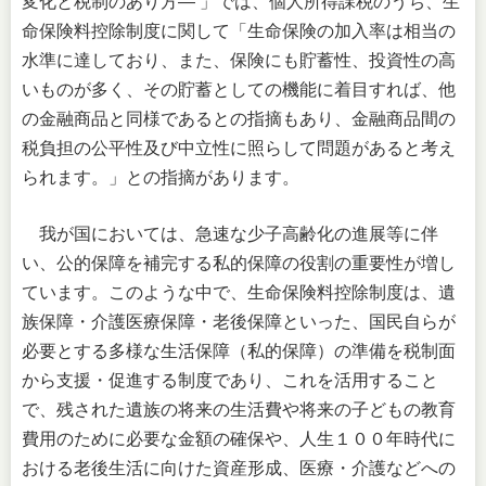
変化と税制のあり方― 」では、個人所得課税のうち、生
命保険料控除制度に関して「生命保険の加入率は相当の
水準に達しており、また、保険にも貯蓄性、投資性の高
いものが多く、その貯蓄としての機能に着目すれば、他
の金融商品と同様であるとの指摘もあり、金融商品間の
税負担の公平性及び中立性に照らして問題があると考え
られます。」との指摘があります。
我が国においては、急速な少子高齢化の進展等に伴
い、公的保障を補完する私的保障の役割の重要性が増し
ています。このような中で、生命保険料控除制度は、遺
族保障・介護医療保障・老後保障といった、国民自らが
必要とする多様な生活保障（私的保障）の準備を税制面
から支援・促進する制度であり、これを活用すること
で、残された遺族の将来の生活費や将来の子どもの教育
費用のために必要な金額の確保や、人生１００年時代に
おける老後生活に向けた資産形成、医療・介護などへの