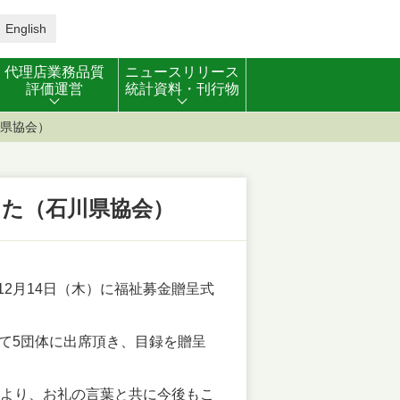
English
代理店業務品質
ニュースリリース
評価運営
統計資料・刊行物
川県協会）
した（石川県協会）
2月14日（木）に福祉募金贈呈式
て5団体に出席頂き、目録を贈呈
者より、お礼の言葉と共に今後もこ