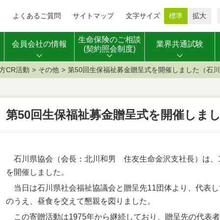
よくあるご質問
サイトマップ
文字サイズ
標準
拡大
生命保険のご相談
会員会社の情報
業界共通試験
(契約照会制度)
方CR活動
その他
第50回生保福祉募金贈呈式を開催しました（石
第50回生保福祉募金贈呈式を開催しま
石川県協会（会長：北川和男 住友生命金沢支社長）は、1
を開催しました。
当日は石川県社会福祉協議会と贈呈先11団体より、代表し
のうえ、昼食を交えて懇親を図りました。
この寄贈活動は1975年から継続しており、贈呈先の代表