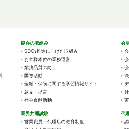
協会の取組み
会
SDGs推進に向けた取組み
会
お客様本位の業務運営
会
業務品質の向上
会
料
国際活動
決
金融・保険に関する学習情報サイト
デ
意見・提言
社
社会貢献活動
苦
業界共通試験
代
営業職員・代理店の教育制度
認