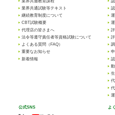
業界共通教育課程
認
業界共通試験等テキスト
認
継続教育制度について
運
、
CBT試験概要
運
代理店の皆さまへ
評
法令等遵守責任者等資格試験について
評
よくある質問（FAQ）
調
重要なお知らせ
申
新着情報
認
動
生
代
代
運
公式SNS
よ