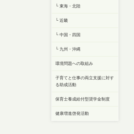
└ 東海・北陸
└ 近畿
└ 中国・四国
└ 九州・沖縄
環境問題への取組み
子育てと仕事の両立支援に対す
る助成活動
保育士養成給付型奨学金制度
健康増進啓発活動