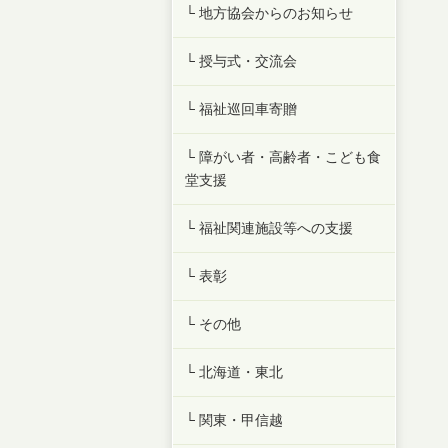
└ 地方協会からのお知らせ
└ 授与式・交流会
└ 福祉巡回車寄贈
└ 障がい者・高齢者・こども食
堂支援
└ 福祉関連施設等への支援
└ 表彰
└ その他
└ 北海道・東北
└ 関東・甲信越