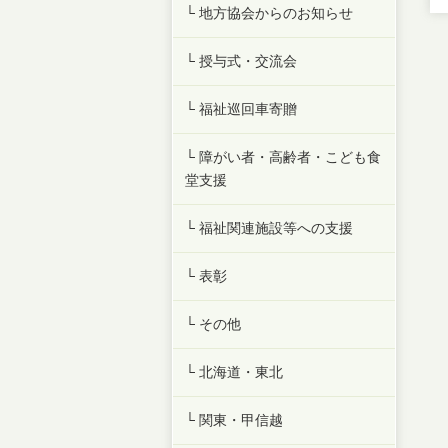
└ 地方協会からのお知らせ
└ 授与式・交流会
└ 福祉巡回車寄贈
└ 障がい者・高齢者・こども食
堂支援
└ 福祉関連施設等への支援
└ 表彰
└ その他
└ 北海道・東北
└ 関東・甲信越