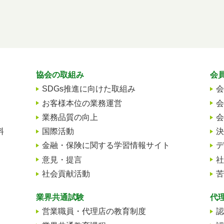
協会の取組み
会
SDGs推進に向けた取組み
会
お客様本位の業務運営
会
業務品質の向上
会
料
国際活動
決
金融・保険に関する学習情報サイト
デ
意見・提言
社
社会貢献活動
苦
業界共通試験
代
営業職員・代理店の教育制度
認