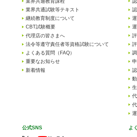
業界共通教育課程
認
業界共通試験等テキスト
認
継続教育制度について
運
、
CBT試験概要
運
代理店の皆さまへ
評
法令等遵守責任者等資格試験について
評
よくある質問（FAQ）
調
重要なお知らせ
申
新着情報
認
動
生
代
代
運
公式SNS
よ