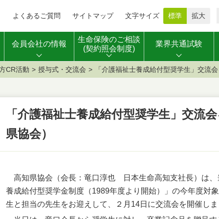
よくあるご質問
サイトマップ
文字サイズ
標準
拡大
生命保険のご相談
会員会社の情報
業界共通試験
(契約照会制度)
方CR活動
授与式・交流会
「介護福祉士養成給付型奨学生」交流会
「介護福祉士養成給付型奨学生」交流会
県協会）
高知県協会（会長：竜口淳也 日本生命高知支社長）は、
養成給付型奨学金制度（1989年度より開始）」の今年度対
生と担当の先生をお迎えして、２月14日に交流会を開催しま