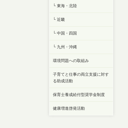
└ 東海・北陸
└ 近畿
└ 中国・四国
└ 九州・沖縄
環境問題への取組み
子育てと仕事の両立支援に対す
る助成活動
保育士養成給付型奨学金制度
健康増進啓発活動